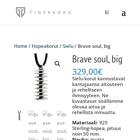
Home
/
Hopeakorut
/
Sielu
/ Brave soul, big
Brave soul, big
329,00
€
Sielu-korut kannustavat
kantajaansa aitouteen
ja rehelliseen
ihmisyyteen. Ne
kuvastavat sisällämme
olevaa aitoa ja
rehellistä minuutta.
Materiaali
: 925
Sterling-hopea, pituus
noin 50 mm.
Nauha
: musta,