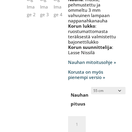
pehmustettu ja
ommeltu 3 mm
vahvuinen lampaan
nappanahkanauha
Korun lukko
:
ruostumattomasta
teräksestä valmistettu
bajonettilukko
Korun suunnittelija
:
Lasse Nissilä
Nauhan mitoitusohje »
Korusta on myös
pienempi versio »
Nauhan
pituus
Brave
soul,
big